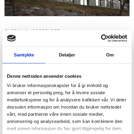
ENEBOLIG JERPEFARET
Sted: Holmenkollåsen, Oslo
Status: Ferdigstilt
Samtykke
Detaljer
Om
Innhold: Bolig
Byggeår: 2014
Denne nettsiden anvender cookies
Vi bruker informasjonskapsler for å gi innhold og
annonser et personlig preg, for å levere sosiale
mediefunksjoner og for å analysere trafikken vår. Vi deler
dessuten informasjon om hvordan du bruker nettstedet
vårt, med partnerne våre innen sosiale medier,
annonsering og analysearbeid, som kan kombinere den
med annen informasjon du har gjort tilgjengelig for dem,