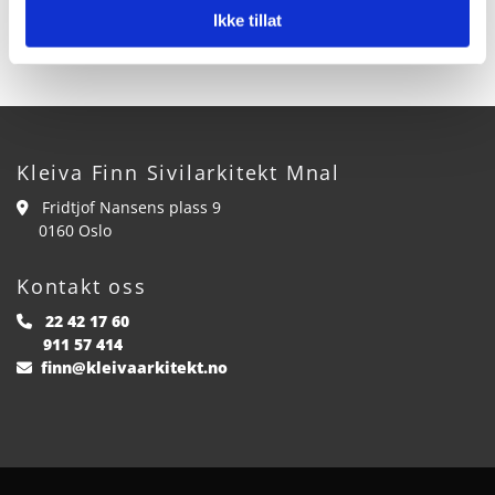
Ikke tillat
Kleiva Finn Sivilarkitekt Mnal
Fridtjof Nansens plass 9

0160 Oslo
Kontakt oss
22 42 17 60

911 57 414
finn@kleivaarkitekt.no
